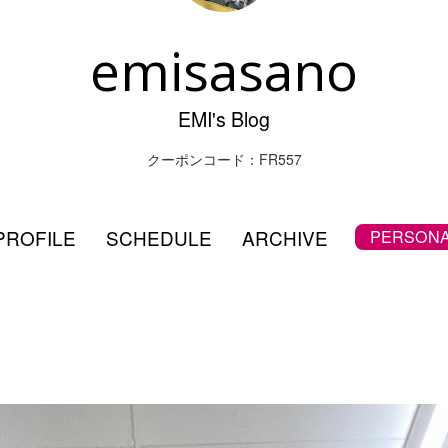
emisasano
EMI's Blog
クーポンコード：FR557
PROFILE
SCHEDULE
ARCHIVE
PERSONA