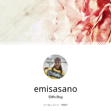
Skip
to
content
emisasano
EMI's Blog
クーポンコード：FR557