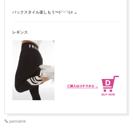
バックスタイル楽しもう〜(◦︎’︶’◦︎)♬︎.｡
レギンス
permalink